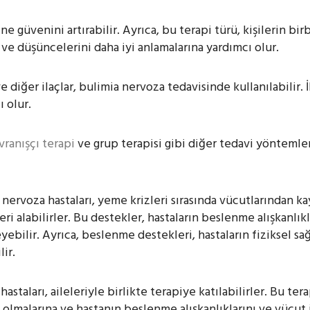
 güvenini artırabilir. Ayrıca, bu terapi türü, kişilerin birb
 ve düşüncelerini daha iyi anlamalarına yardımcı olur.
e diğer ilaçlar, bulimia nervoza tedavisinde kullanılabilir. İl
 olur.
avranışçı terapi
ve grup terapisi gibi diğer tedavi yöntemleri
a nervoza hastaları, yeme krizleri sırasında vücutlarından k
i alabilirler. Bu destekler, hastaların beslenme alışkanlık
eyebilir. Ayrıca, beslenme destekleri, hastaların fiziksel s
lir.
hastaları, aileleriyle birlikte terapiye katılabilirler. Bu ter
 olmalarına ve
hastanın
beslenme alışkanlıklarını ve vücut