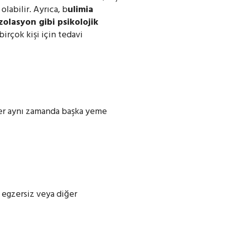
labilir. Ayrıca, b
ulimia
izolasyon
gibi psikolojik
rçok kişi için tedavi
iler aynı zamanda başka yeme
ı egzersiz veya diğer