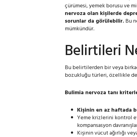
çürümesi, yemek borusu ve mide 
nervoza olan kişilerde
depr
sorunlar da görülebilir.
Bu n
mümkündür.
Belirtileri
N
Bu belirtilerden bir veya birka
bozukluğu türleri, özellikle de
Bulimia nervoza tanı kriter
Kişinin en az haftada b
Yeme krizlerini kontrol et
kompansasyon davranışlar
Kişinin vücut ağırlığı veya