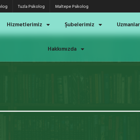
olog
Tuzla Psikolog
Maltepe Psikolog
Hizmetlerimiz
Şubelerimiz
Uzmanlar
Hakkımızda