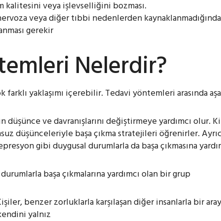
m kalitesini veya işlevselliğini
bozması.
 nervoza veya diğer tıbbi nedenlerden kaynaklanmadığınd
lanması
gerekir
temleri
Nelerdir?
 farklı yaklaşımı içerebilir. Tedavi yöntemleri arasında aşağ
inin düşünce ve davranışlarını değiştirmeye yardımcı olur. Ki
uz düşünceleriyle başa çıkma stratejileri öğrenirler. Ayrıca
depresyon gibi duygusal durumlarla da başa çıkmasına yardı
 durumlarla başa çıkmalarına yardımcı olan bir
grup
Kişiler, benzer zorluklarla karşılaşan diğer insanlarla bir ara
 kendini yalnız