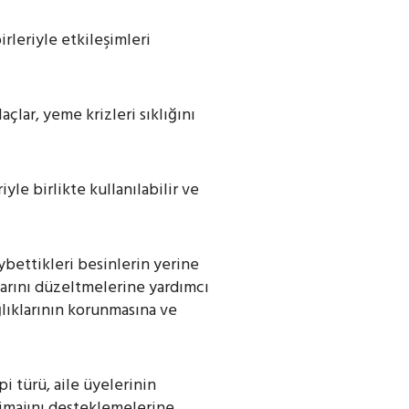
irleriyle etkileşimleri
açlar, yeme krizleri sıklığını
yle birlikte kullanılabilir ve
aybettikleri besinlerin yerine
larını düzeltmelerine yardımcı
ağlıklarının korunmasına ve
api türü, aile üyelerinin
 imajını desteklemelerine