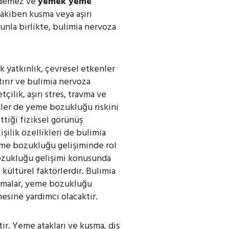
 edemez ve
yemek yeme
akiben kusma veya aşırı
unla birlikte, bulimia nervoza
 yatkınlık, çevresel etkenler
ttırır ve bulimia nervoza
ilik, aşırı stres, travma ve
ler de yeme bozukluğu riskini
ettiği fiziksel görünüş
işilik özellikleri de bulimia
yeme bozukluğu gelişiminde rol
bozukluğu gelişimi konusunda
 kültürel faktörlerdir. Bulimia
ırmalar, yeme bozukluğu
mesine yardımcı olacaktır.
tir. Yeme atakları ve kusma, diş