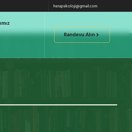
herapsikoloji@gmail.com
ımız
Randevu Alın