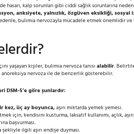
hasarı, kalp sorunları gibi ciddi sağlık sorunlarına neden o
esyon,
anksiyete,
yalnızlık,
özgüven
eksikliği,
sosyal
edenle, bulimia nervozayla mücadele etmek önemlidir ve bi
elerdir?
çını yaşayan kişiler, bulimia nervoza tanısı
alabilir
. Belirt
 anoreksiya nervoza ile de benzerlik gösterebilir.
leri DSM-5’e göre
şunlardır:
ir kez, üç ay boyunca,
aşırı miktarda yemek
yemesi.
mek için, kendisini kusturma, laksatif kullanımı, açlık, aşır
ına başvurması.
 şekliyle ilgili aşırı endişe
duyması.