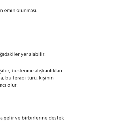
an emin olunması.
ıdakiler yer alabilir:
şiler, beslenme alışkanlıkları
, bu terapi türü, kişinin
mcı olur.
ya gelir ve birbirlerine destek