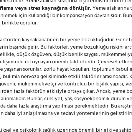
ına gelir. Yeme atakları sırasında kişi kendisini kontrol
ıflama
veya
stres
kaynağına
dönüşür.
Yeme ataklarına t
 önlemek için kullandığı bir kompansasyon davranışıdır. Bun
 birlikte görülür.
 faktörden kaynaklanabilen bir yeme bozukluğudur. Genetik
lerin başında gelir. Bu faktörler, yeme bozukluğu riskini ar
ellikle, düşük özgüven, düşük benlik saygısı, mükemmeliyetç
işiminde rol oynayan önemli faktörlerdir. Çevresel etken
inde yaşanan sorunlar, zorlu hayat koşulları, toplumun kabul 
 bulimia nervoza gelişiminde etkili faktörler arasındadır. K
güvenli, mükemmeliyetçi ve kontrolcü bir kişilik yapısı, 
birden fazla faktörün etkisiyle ortaya çıkar. Ancak, yeme 
e alınmalıdır. Bunlar, cinsiyet, yaş, sosyoekonomik durum ve
a daha fazla araştırma yapılması gerekmektedir. Bu araşt
in daha iyi anlaşılmasına ve tedavi yöntemlerinin geliştiril
ziksel ve psikolojik sağlık üzerinde önemli bir etkiye sahip