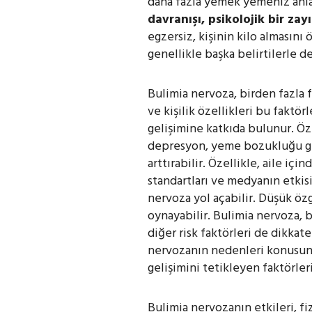
daha fazla yemek yemeniz anlam
davranışı, psikolojik bir zay
egzersiz, kişinin kilo almasını
genellikle başka belirtilerle de
Bulimia nervoza, birden fazla
ve kişilik özellikleri bu faktör
gelişimine katkıda bulunur. Öz
depresyon, yeme bozukluğu gel
arttırabilir. Özellikle, aile iç
standartları ve medyanın etkisi,
nervoza yol açabilir. Düşük öz
oynayabilir. Bulimia nervoza, 
diğer risk faktörleri de dikkat
nervozanın nedenleri konusund
gelişimini tetikleyen faktörler
Bulimia nervozanın etkileri, fi