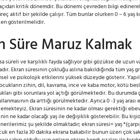
açıdan kritik dönemdir. Bu dönemi çevreden bilgi edinerek
üreç aktif bir şekilde çalışır. Tüm bunlar olurken 0 – 6 yaş 
zen gösterilmelidir.
n Süre Maruz Kalmak
sa süreli ve karşılıklı fayda sağlıyor gibi gözükse de uzu
tadır. Ekran süresinin çokluğu aslına bakıldığında tüm yaş gr
sel ve psikolojik etkilerini yüksek düzeyde gösterir. Yapıl
ukların zihin, dil, kavrama, ince ve kaba motor, kötü besl
kları gibi sorunlara yol açtığı görülmektedir. Bu durumda ç
kullanmasının da arttığı görülmektedir. Ayrıca 0 -3 yaş aras
lemekteyiz. Ekran süresinin ne kadar olması gerektiği ebe
inin ne kadar olacağı yaş ile değişiklik gösterebilir. Bu ki
nerilerimiz şu şekilde olmaktadır; ekran süresi= yaş *(çarpı
cuk en fazla 30 dakika ekrana bakabilir bunun üzeri çok sak
ya sahip olduğu için onların ekranı kendi rızaları ile bırak