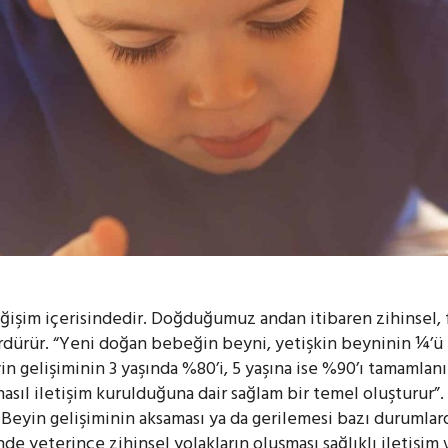
eğişim içerisindedir. Doğduğumuz andan itibaren zihinsel, 
dürür. “Yeni doğan bebeğin beyni, yetişkin beyninin ¼’ü k
in gelişiminin 3 yaşında %80’i, 5 yaşına ise %90’ı tamamlan
asıl iletişim kurulduğuna dair sağlam bir temel oluşturur”.
 Beyin gelişiminin aksaması ya da gerilemesi bazı durumlard
 yeterince zihinsel yolakların oluşması sağlıklı iletişim 