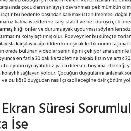
karşısında çocukların anlayışlı davranması pek mümkün olmay
raçtır bu nedenle başından kalkmak istenilmemesi doğal bi
maruz kalma isteklerine karşı stabil ve net duruşu çok önem
rmaşıklığı önler ve duruma ayak uydurması söylenilen sözü
ırmasını kolaylaştırmış olur. Ebeveynler bu süreçte zorlan
ayışla karşılayacağı dilden konuşmak kritik önem taşımakta
n orada bulunan videolar senin ilgini çekiyor ama seninle
oyunca en fazla 30 dakika tabletine bakabilirsin ve artık 3
kutu oyunu oynayabiliriz ya da dilersen boyama etkinliği yap
kolaylık sağlayan yoldur. Çocuğun duygularını anlamak so
ı ve bu kötü duygudan nasıl çıkabileceğine dair çözüm yolla
Ekran Süresi Sorumlu
a İse