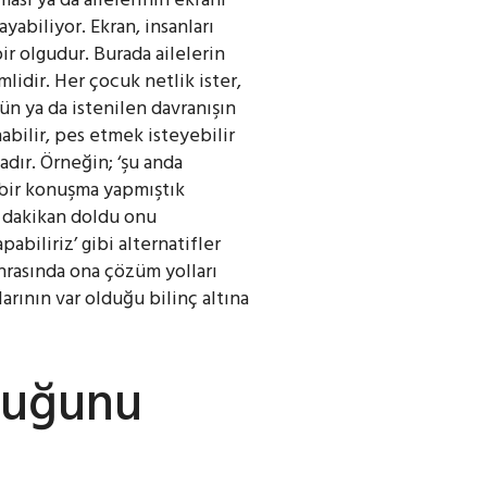
abiliyor. Ekran, insanları
r olgudur. Burada ailelerin
lidir. Her çocuk netlik ister,
n ya da istenilen davranışın
abilir, pes etmek isteyebilir
dır. Örneğin; ‘şu anda
 bir konuşma yapmıştık
0 dakikan doldu onu
abiliriz’ gibi alternatifler
nrasında ona çözüm yolları
rının var olduğu bilinç altına
luğunu