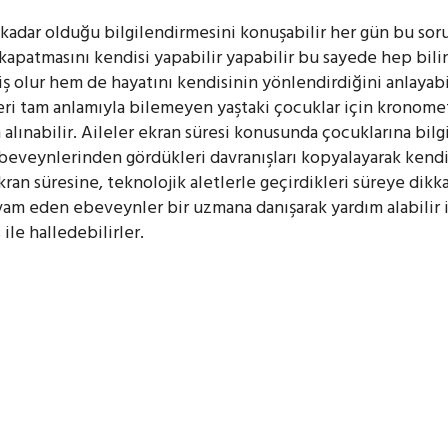
 kadar olduğu bilgilendirmesini konuşabilir her gün bu so
kapatmasını kendisi yapabilir yapabilir bu sayede hep bilin
ş olur hem de hayatını kendisinin yönlendirdiğini anlayabi
eri tam anlamıyla bilemeyen yaştaki çocuklar için kronome
 alınabilir. Aileler ekran süresi konusunda çocuklarına bilg
beveynlerinden gördükleri davranışları kopyalayarak kendi 
kran süresine, teknolojik aletlerle geçirdikleri süreye dikk
m eden ebeveynler bir uzmana danışarak yardım alabilir il
ile halledebilirler.