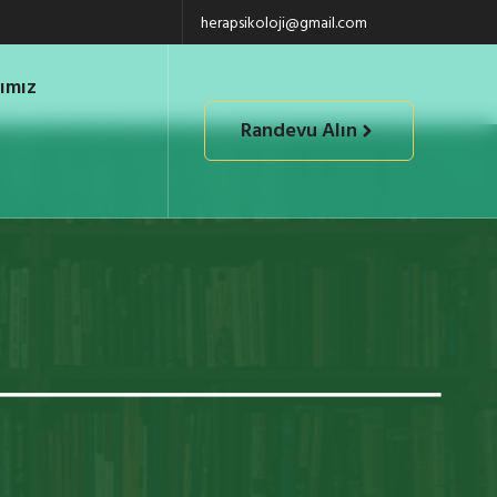
herapsikoloji@gmail.com
ımız
Randevu Alın