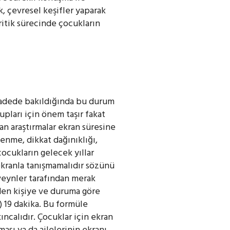
, çevresel keşifler yaparak
kritik sürecinde çocukların
n vadede bakıldığında bu durum
upları için önem taşır fakat
an araştırmalar ekran süresine
enme, dikkat dağınıklığı,
ocukların gelecek yıllar
ı ekranla tanışmamalıdır sözünü
veynler tarafından merak
şiden kişiye ve duruma göre
) 19 dakika. Bu formüle
ıncalıdır. Çocuklar için ekran
ması ya da ailelerinin ekranı