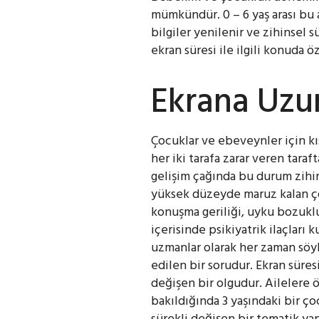
mümkündür. 0 – 6 yaş arası bu 
bilgiler yenilenir ve zihinsel s
ekran süresi ile ilgili konuda ö
Ekrana Uzu
Çocuklar ve ebeveynler için kı
her iki tarafa zarar veren taraf
gelişim çağında bu durum zihin
yüksek düzeyde maruz kalan çoc
konuşma geriliği, uyku bozuklu
içerisinde psikiyatrik ilaçları 
uzmanlar olarak her zaman söy
edilen bir sorudur. Ekran süres
değişen bir olgudur. Ailelere ö
bakıldığında 3 yaşındaki bir ço
sürekli değişen bir tematik yapı