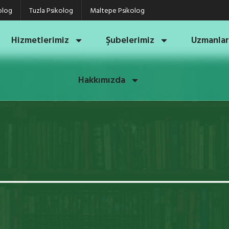
olog
Tuzla Psikolog
Maltepe Psikolog
Hizmetlerimiz
Şubelerimiz
Uzmanlar
Hakkımızda