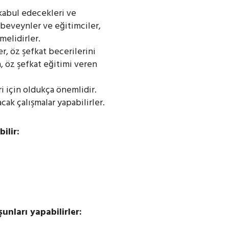
kabul edecekleri ve
Ebeveynler ve eğitimciler,
melidirler.
er, öz şefkat becerilerini
a, öz şefkat eğitimi veren
ri için oldukça önemlidir.
cak çalışmalar yapabilirler.
ilir:
unları yapabilirler: