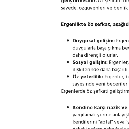
geliştirmesidir.
Öz şefkatli bir
sayede, özgüvenleri ve benlik sa
Ergenlikte öz şefkat, aşağıd
Duygusal gelişim:
Ergenl
duygularla başa çıkma bece
daha dirençli olurlar.
Sosyal gelişim:
Ergenler,
ilişkilerinde daha başarılı
Öz yeterlilik:
Ergenler, b
sayesinde yeni beceriler 
Ergenlerde öz şefkati geliştirm
Kendine karşı nazik ve 
yargılamak yerine anlayışlı
kendilerini “aptal” veya “