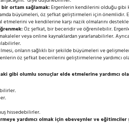
alışacağım.” diye düşünebilirler.
i bir ortam sağlamak:
Ergenlerin kendilerini olduğu gibi 
amda büyümeleri, öz şefkat geliştirmeleri için önemlidir. 
l etmelerini ve kendilerine karşı nazik olmalarını destekle
 öğrenmek:
Öz şefkat, bir beceridir ve öğrenilebilir. Ergenl
 makaleler veya online kaynaklardan yararlanabilirler. Ayrıc
labilirler.
ilmesi, onların sağlıklı bir şekilde büyümeleri ve gelişmele
nlerin öz şefkat becerilerini geliştirmelerine yardımcı ola
aki gibi olumlu sonuçlar elde etmelerine yardımcı olab
bilirler.
er.
ş hissedebilirler.
irmeye yardımcı olmak için ebeveynler ve eğitimciler ş