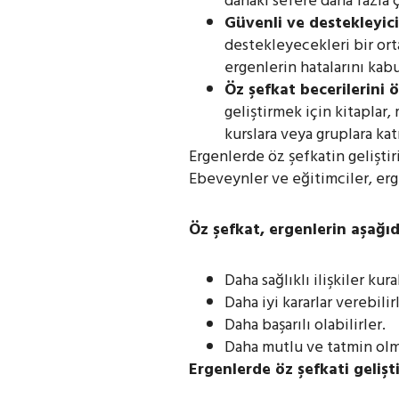
dahaki sefere daha fazla ç
Güvenli ve destekleyic
destekleyecekleri bir ort
ergenlerin hatalarını kabu
Öz şefkat becerilerini
geliştirmek için kitaplar,
kurslara veya gruplara katı
Ergenlerde öz şefkatin geliştir
Ebeveynler ve eğitimciler, erge
Öz şefkat, ergenlerin aşağıd
Daha sağlıklı ilişkiler kura
Daha iyi kararlar verebilirl
Daha başarılı olabilirler.
Daha mutlu ve tatmin olmu
Ergenlerde öz şefkati gelişt