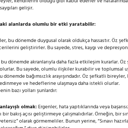
eyler, kendilerini olduğu gibi kabul ederler ve hatalarından
ygıları gelişir.
aki alanlarda olumlu bir etki yaratabilir:
er, bu dönemde duygusal olarak oldukça hassastır. Öz şefk
rilerini geliştirirler. Bu sayede, stres, kaygı ve depresyon 
 bu dönemde akranlarıyla daha fazla etkileşim kurarlar. Öz ş
 olurlar. Bu sayede, olumlu ilişkiler kurabilir ve toplumsal 
u dönemde bağımsızlık arayışındadır. Öz şefkatli bireyler,
edinmeye ve hedeflerine ulaşmaya daha istekli olurlar.
enin bazı yolları şunlardır:
anlayışlı olmak:
Ergenler, hata yaptıklarında veya başarısı
 bir bakış açısı geliştirmeye çalışmalıdırlar. Örneğin, bir s
yetersiz” olarak görmemeliler. Bunun yerine, “Sınavı hazırl