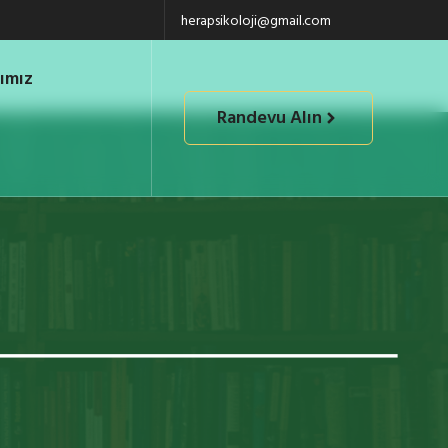
herapsikoloji@gmail.com
ımız
Randevu Alın