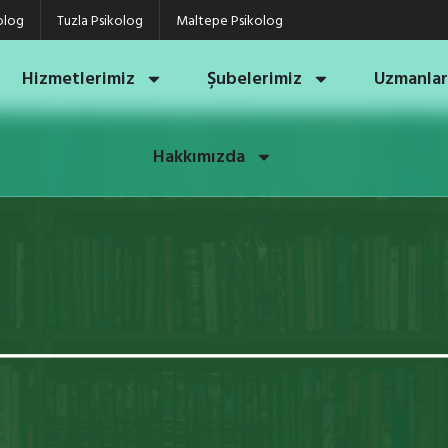
olog
Tuzla Psikolog
Maltepe Psikolog
Hizmetlerimiz
Şubelerimiz
Uzmanlar
Hakkımızda