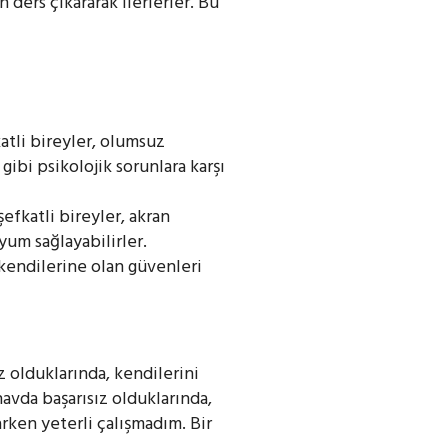
 ders çıkararak ilerlerler. Bu
atli bireyler, olumsuz
gibi psikolojik sorunlara karşı
efkatli bireyler, akran
uyum sağlayabilirler.
 kendilerine olan güvenleri
z olduklarında, kendilerini
ınavda başarısız olduklarında,
arken yeterli çalışmadım. Bir