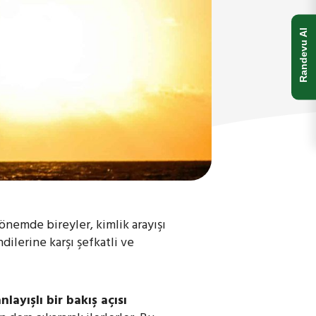
Randevu Al
önemde bireyler, kimlik arayışı
ilerine karşı şefkatli ve
ayışlı bir bakış açısı